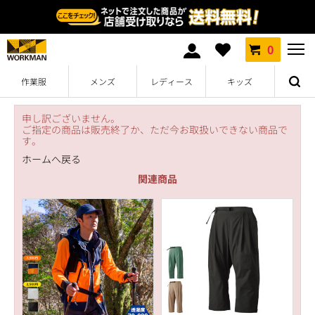
0
作業服
メンズ
レディース
キッズ
申し訳ございません。
ご指定の商品は販売終了か、ただ今お取扱いできない商品で
す。
ホームへ戻る
関連商品