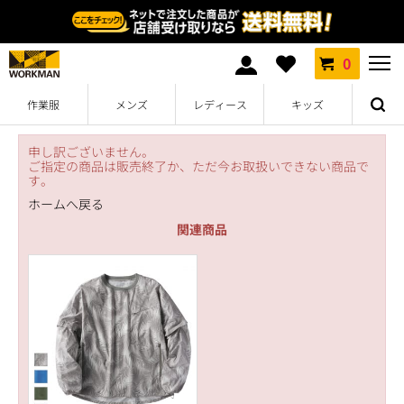
0
作業服
メンズ
レディース
キッズ
申し訳ございません。
ご指定の商品は販売終了か、ただ今お取扱いできない商品で
す。
ホームへ戻る
関連商品