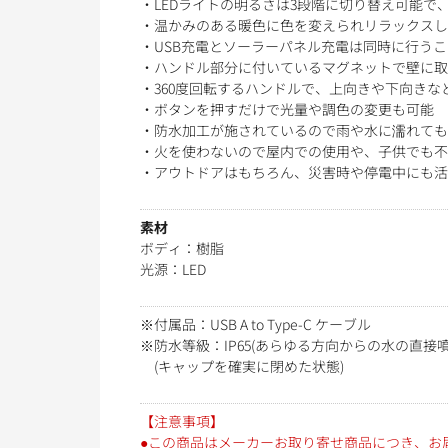
・LEDライトの明るさは3段階に切り替え可能で
・温かみのある暖色に色を変えられリラックスし
・USB充電とソーラーパネル充電は同時に行う
・ハンドル部分に付いているマグネットで壁に取
・360度回転するハンドルで、上向きや下向き
・ボタンを押すだけで光量や調色の変更も可能
・防水加工が施されているので雨や水に濡れても
・火を使わないので屋内での使用や、子供でも不
・アウトドアはもちろん、災害時や停電中にも活
素材
ボディ：樹脂
光源：LED
※付属品：USB A to Type-C ケーブル
※防水等級：IP65(あらゆる方向からの水の直
(キャップを確実に閉めた状態)
【注意事項】
●この商品はメーカーお取り寄せ商品につき、お