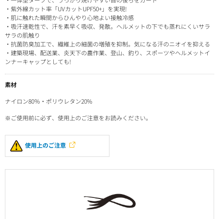
・紫外線カット率「UVカットUPF50+」を実現!
・肌に触れた瞬間からひんやり心地よい接触冷感
・吸汗速乾性で、汗を素早く吸収、発散。ヘルメットの下でも蒸れにくいサラ
サラの肌触り
・抗菌防臭加工で、繊維上の細菌の増殖を抑制。気になる汗のニオイを抑える
・建築現場、配送業、炎天下の農作業、登山、釣り、スポーツやヘルメットイ
ンナーキャップとしても!
素材
ナイロン80％・ポリウレタン20%
※ご使用前に必ず、使用上のご注意をお読みください。
使用上のご注意