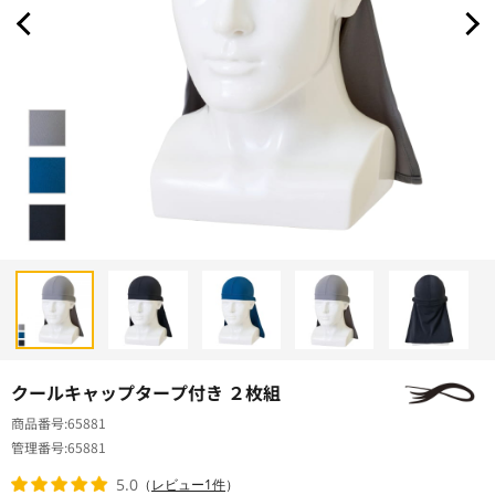
クールキャップタープ付き ２枚組
商品番号
65881
管理番号
65881
5.0
（
レビュー1件
）