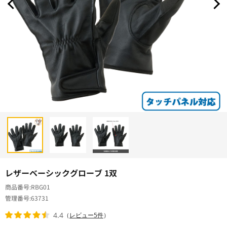
レザーベーシックグローブ 1双
商品番号
RBG01
管理番号
63731
4.4
（
レビュー5件
）