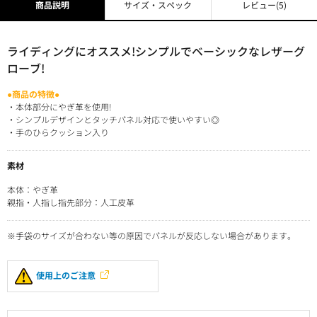
商品説明
サイズ・スペック
レビュー
(5)
ライディングにオススメ!シンプルでベーシックなレザーグ
ローブ!
●商品の特徴●
・本体部分にやぎ革を使用!
・シンプルデザインとタッチパネル対応で使いやすい◎
・手のひらクッション入り
素材
本体：やぎ革
親指・人指し指先部分：人工皮革
※手袋のサイズが合わない等の原因でパネルが反応しない場合があります。
使用上のご注意