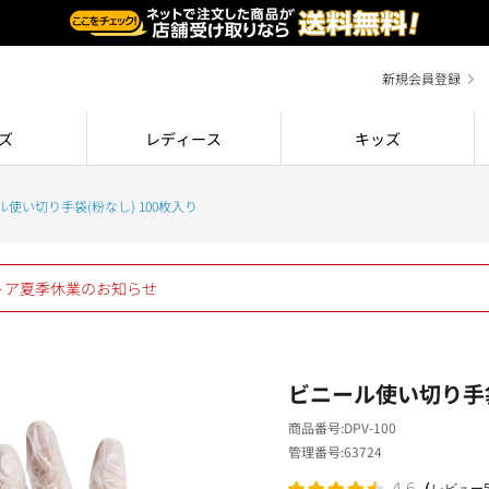
新規会員登録
ズ
レディース
キッズ
ル使い切り手袋(粉なし) 100枚入り
ストア夏季休業のお知らせ
ビニール使い切り手袋
商品番号
DPV-100
管理番号
63724
（
4.6
レビュー