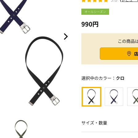
オールシーズン
990円
この商品
選択中のカラー：
クロ
サイズ・数量