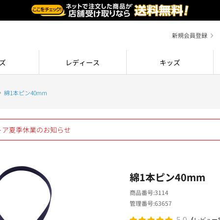
新規会員登録
ズ
レディース
キッズ
綿1本ピン40mm
ストア夏季休業のお知らせ
綿1本ピン40mm
商品番号
3114
管理番号
63657
（
5.0
レビュー