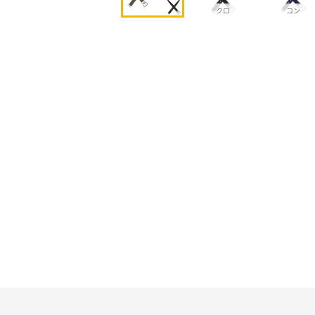
クロ
コン