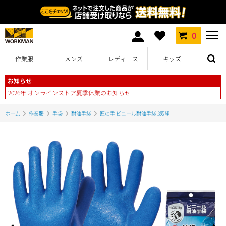
0
作業服
メンズ
レディース
キッズ
お知らせ
2026年 オンラインストア夏季休業のお知らせ
ホーム
作業服
手袋
耐油手袋
匠の手 ビニール耐油手袋 3双組