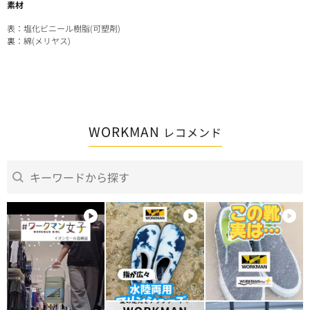
素材
表：塩化ビニール樹脂(可塑剤)
裏：綿(メリヤス)
WORKMAN
レコメンド