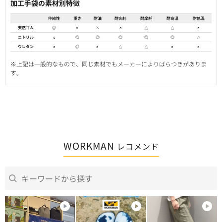
加工手袋の素材別特徴
伸縮性
重さ
耐油
耐突刺
耐摩耗
耐高温
耐低温
天然ゴム
◎
○
×
○
△
△
○
ニトリル
○
◎
◎
◎
◎
◎
△
ウレタン
○
◎
○
△
△
○
○
※上記は一般的なもので、同じ素材でもメーカーによりばらつきがありま
す。
WORKMAN
レコメンド