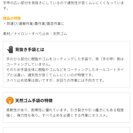
手甲の広い部分を背抜きにしているので通気性が良くムレにくくなっていま
す。
商品の特徴
・荷運び/運搬作業/農作業/園芸作業に
素材／ナイロン・すべり止め：天然ゴム
背抜き手袋とは
手のひら部分に樹脂やゴムをコーティングした手袋で、背（手の甲）側は
コーティングしていません。
そのため手袋全体に樹脂やゴムなどをコーティングしたオールコートタイ
プとは違い、通気性が良くてムレにくいのが特徴です。
スベリ止め効果は高いですが、水回りの作業には不向きです。
天然ゴム手袋の特徴
柔軟性があり、耐寒性に優れています。引き裂きや引っ搔きにもある程度
強く、弾力性も有り。すべり止めを必要とする作業にオススメ。