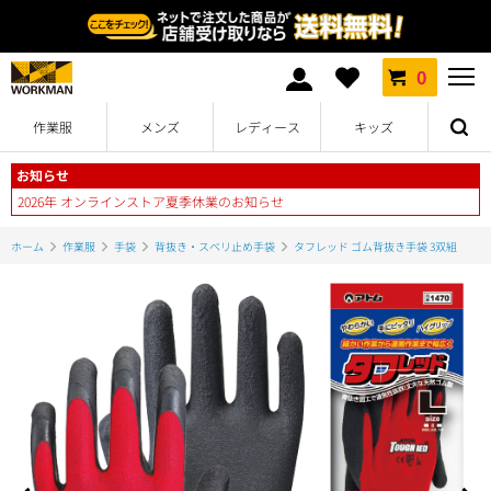
0
作業服
メンズ
レディース
キッズ
お知らせ
2026年 オンラインストア夏季休業のお知らせ
ホーム
作業服
手袋
背抜き・スベリ止め手袋
タフレッド ゴム背抜き手袋 3双組