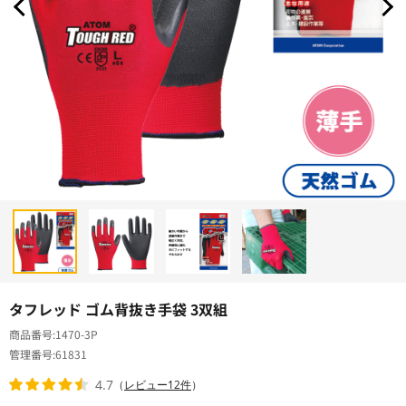
タフレッド ゴム背抜き手袋 3双組
商品番号
1470-3P
管理番号
61831
4.7
（
レビュー12件
）