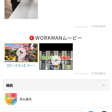
powered by
WORKMAN
ムービー
【ワークマン】ワーク
【ワークマン】1000円
マンでおすすめインソ
以下でカスタムできる
powered by
ール4選！
高機能なアイテムを紹
【workman】【アン
介します！
バサダー】
機能