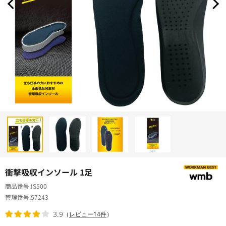
衝撃吸収インソール 1足
商品番号
IS500
管理番号
57243
3.9
（
レビュー14件
）