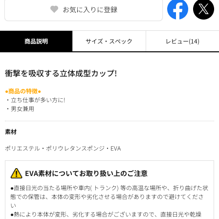
お気に入りに登録
商品説明
サイズ・スペック
レビュー
(14)
衝撃を吸収する立体成型カップ!
●商品の特徴●
・立ち仕事が多い方に!
・男女兼用
素材
ポリエステル・ポリウレタンスポンジ・EVA
EVA素材についてお取り扱い上のご注意
●直接日光の当たる場所や車内( トランク) 等の高温な場所や、折り曲げた状
態での保管は、本体の変形や劣化させる場合がありますので避けてくださ
い
●熱により本体が変形、劣化する場合がございますので、直接日光や乾燥