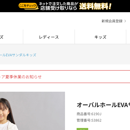
新規会員登録
ズ
レディース
キッズ
ールEVAサンダルキッズ
ストア夏季休業のお知らせ
オーバルホールEV
商品番号
6190J
管理番号
53862