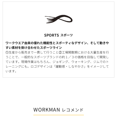
SPORTS
スポーツ
ワークウエア由来の優れた機能性とスポーティなデザイン、そして動きや
すい素材を掛け合わせたスポーツライン
①生産から販売まで一貫して行うこと②工場閑散期における大量生産を行
うことで、一般的なスポーツブランドの約１／３の価格を目指して開発し
ています。現場作業はもちろん、ジョギング、ウォーキング、ジムでのト
レーニングにも。ロゴデザインは「躍動感・しなやかさ」をイメージして
います。
WORKMAN
レコメンド