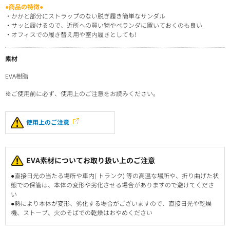
●商品の特徴●
・かかと部分にストラップのない脱ぎ履き簡単なサンダル
・サッと履けるので、近所への買い物やベランダに置いておくのも良い
・オフィスでの履き替え用や室内履きとしても!
素材
EVA樹脂
※ご使用前に必ず、使用上のご注意をお読みください。
使用上のご注意
EVA素材についてお取り扱い上のご注意
●直接日光の当たる場所や車内( トランク) 等の高温な場所や、折り曲げた状
態での保管は、本体の変形や劣化させる場合がありますので避けてくださ
い
●熱により本体が変形、劣化する場合がございますので、直接日光や乾燥
機、ストーブ、火のそばでの乾燥はおやめください