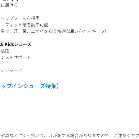
ズに履ける
グリップソールを採用
で、フィット感を調節可能
臭で、汗、菌、ニオイを抑え快適な履き心地をキープ!
E Kidsシューズ
に活躍
マンスをサポート
時
レジャーに!
テップインシューズ特集】
や家具などに引っ掛かり、けがをする場合がありますので、ご注意くだ