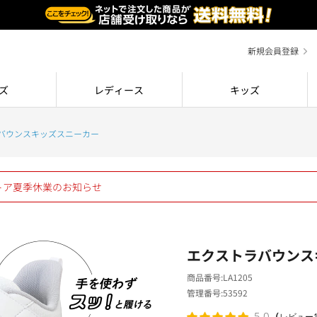
新規会員登録
ズ
レディース
キッズ
バウンスキッズスニーカー
ストア夏季休業のお知らせ
エクストラバウンス
商品番号
LA1205
管理番号
53592
（
5.0
レビュー