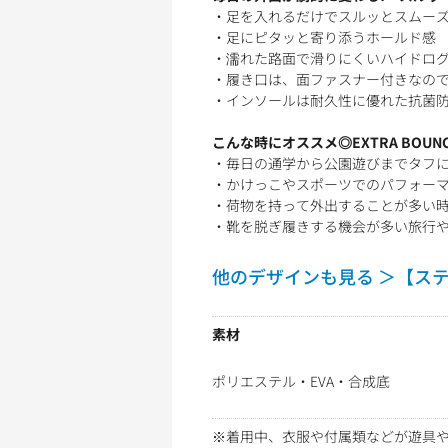
・足を入れるだけでスルッとスムー
・足にピタッと寄り添うホールド感
・濡れた路面で滑りにくいハイドロ
・履き口は、面ファスナー付きなの
・インソールは耐久性に優れた抗菌防
こんな時にオススメ◎EXTRA BOUNC
・毎日の通学から公園遊びまでタフ
・かけっこやスポーツでのパフォー
・荷物を持って外出することが多い
・靴を脱ぎ履きする機会が多い旅行や
他のデザインも見る ＞【ス
素材
ポリエステル・EVA・合成底
※着用中、衣服や付属類などが遊具