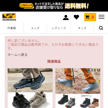
0
作業服
メンズ
レディース
キッズ
申し訳ございません。
ご指定の商品は販売終了か、ただ今お取扱いできない商品で
す。
ホームへ戻る
関連商品