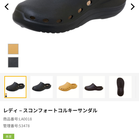
レディ－スコンフォートコルキーサンダル
商品番号
LA0018
管理番号
53478
春夏