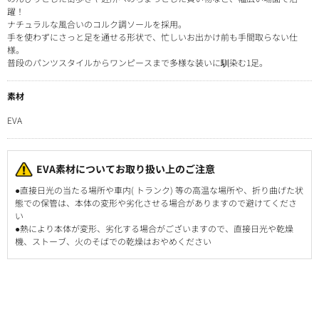
躍！
ナチュラルな風合いのコルク調ソールを採用。
手を使わずにさっと足を通せる形状で、忙しいお出かけ前も手間取らない仕
様。
普段のパンツスタイルからワンピースまで多様な装いに馴染む1足。
素材
EVA
EVA素材についてお取り扱い上のご注意
●直接日光の当たる場所や車内( トランク) 等の高温な場所や、折り曲げた状
態での保管は、本体の変形や劣化させる場合がありますので避けてくださ
い
●熱により本体が変形、劣化する場合がございますので、直接日光や乾燥
機、ストーブ、火のそばでの乾燥はおやめください