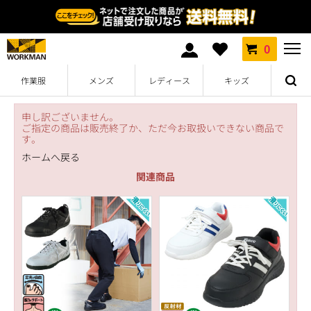
0
作業服
メンズ
レディース
キッズ
申し訳ございません。
ご指定の商品は販売終了か、ただ今お取扱いできない商品で
す。
ホームへ戻る
関連商品