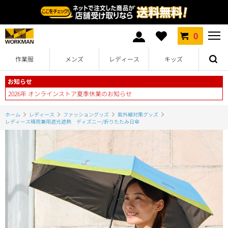
0
作業服
メンズ
レディース
キッズ
お知らせ
2026年 オンラインストア夏季休業のお知らせ
ホーム
レディース
ファッショングッズ
紫外線対策グッズ
レディース晴雨兼用遮光遮熱 ディズニー/折りたたみ日傘