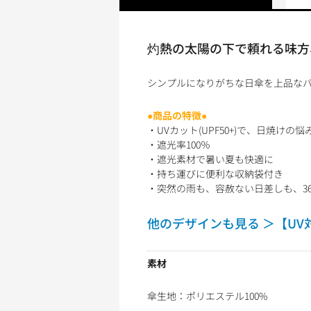
灼熱の太陽の下で頼れる味方
シンプルになりがちな日傘を上品なバ
●商品の特徴●
・UVカット(UPF50+)で、日焼けの
・遮光率100％
・遮光素材で暑い夏も快適に
・持ち運びに便利な収納袋付き
・突然の雨も、容赦ない日差しも、3
他のデザインも見る ＞【UV
素材
傘生地：ポリエステル100%