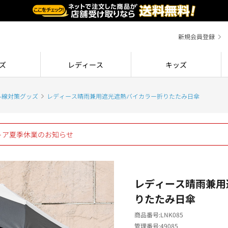
新規会員登録
ズ
レディース
キッズ
外線対策グッズ
レディース晴雨兼用遮光遮熱バイカラー折りたたみ日傘
ストア夏季休業のお知らせ
レディース晴雨兼用
りたたみ日傘
商品番号
LNK085
管理番号
49085