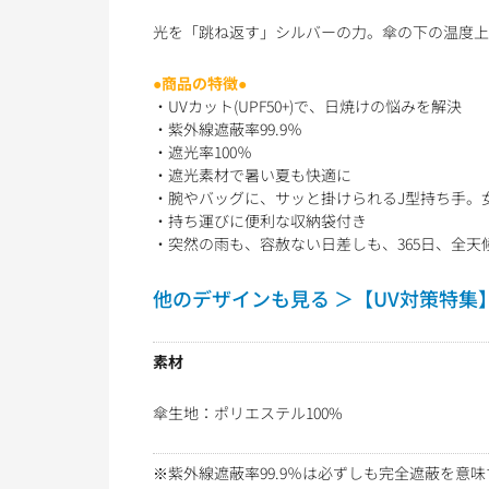
光を「跳ね返す」シルバーの力。傘の下の温度上
●商品の特徴●
・UVカット(UPF50+)で、日焼けの悩みを解決
・紫外線遮蔽率99.9％
・遮光率100％
・遮光素材で暑い夏も快適に
・腕やバッグに、サッと掛けられるJ型持ち手。
・持ち運びに便利な収納袋付き
・突然の雨も、容赦ない日差しも、365日、全天
他のデザインも見る ＞【UV対策特集
素材
傘生地：ポリエステル100%
※紫外線遮蔽率99.9％は必ずしも完全遮蔽を