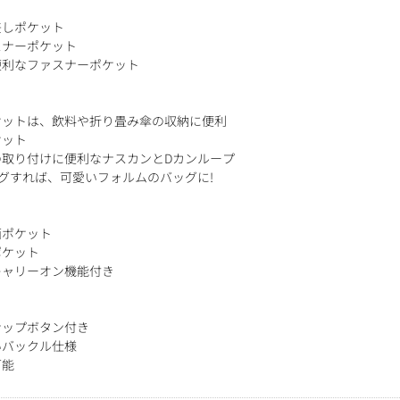
差しポケット
スナーポケット
便利なファスナーポケット
ケットは、飲料や折り畳み傘の収納に便利
ケット
取り付けに便利なナスカンとDカンループ
グすれば、可愛いフォルムのバッグに!
面ポケット
ポケット
キャリーオン機能付き
ナップボタン付き
いバックル仕様
可能