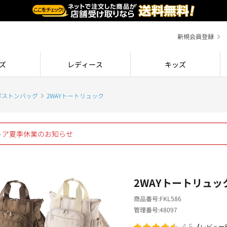
新規会員登録
ズ
レディース
キッズ
ボストンバッグ
2WAYトートリュック
ストア夏季休業のお知らせ
2WAYトートリュッ
商品番号
FKL586
管理番号
48097
（
4.5
レビュー8