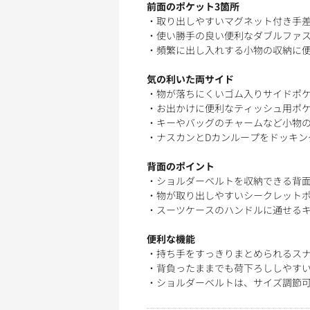
前面のポケット3箇所
・取り出しやすいマグネット付き手
・使い勝手の良い便利なダブルファ
・頻繁に出し入れする小物の収納に
気の利いた両サイド
・物が落ちにくいゴム入りサイドポ
・お出かけに便利なティッシュ用ポ
・キーやバッグのチャームなど小物の
・ナスカンとDカンループをドッキン
背面のポイント
・ショルダーベルトを収納できる背
・物が取り出しやすいシークレット
・スーツケースのハンドルに通せる
便利な機能
・持ち手をすっきりまとめられるス
・背負ったままでも荷下ろししやす
・ショルダーベルトは、サイズ調節