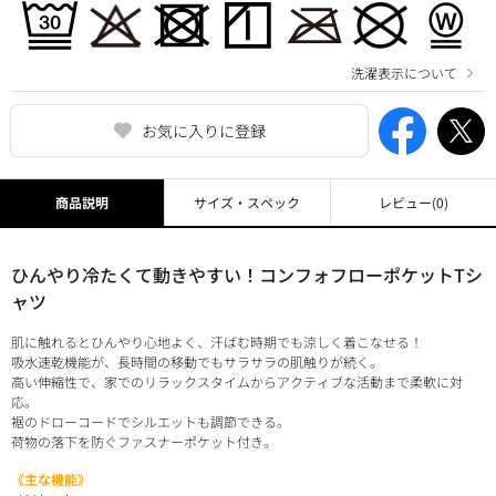
洗濯表示について
お気に入りに登録
商品説明
サイズ・スペック
レビュー
(0)
ひんやり冷たくて動きやすい！コンフォフローポケットTシ
ャツ
肌に触れるとひんやり心地よく、汗ばむ時期でも涼しく着こなせる！
吸水速乾機能が、長時間の移動でもサラサラの肌触りが続く。
高い伸縮性で、家でのリラックスタイムからアクティブな活動まで柔軟に対
応。
裾のドローコードでシルエットも調節できる。
荷物の落下を防ぐファスナーポケット付き。
《主な機能》