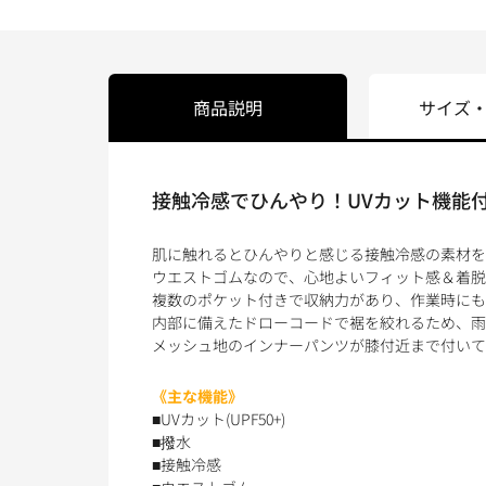
商品説明
サイズ
接触冷感でひんやり！UVカット機能
肌に触れるとひんやりと感じる接触冷感の素材を
ウエストゴムなので、心地よいフィット感＆着脱
複数のポケット付きで収納力があり、作業時にも
内部に備えたドローコードで裾を絞れるため、雨
メッシュ地のインナーパンツが膝付近まで付いて
《主な機能》
■UVカット(UPF50+)
■撥水
■接触冷感