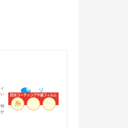
フィ
縫い
生地
合が