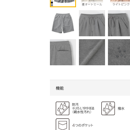
杢オートミール
ライトピンク
機能