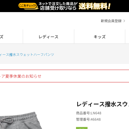
新規会員登録
ズ
レディース
キッズ
ィース撥水スウェットハーフパンツ
ストア夏季休業のお知らせ
レディース撥水スウ
商品番号
LN648
管理番号
46648