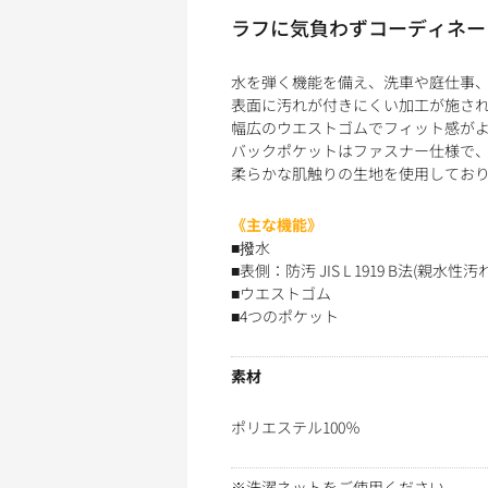
ラフに気負わずコーディネー
水を弾く機能を備え、洗車や庭仕事
表面に汚れが付きにくい加工が施さ
幅広のウエストゴムでフィット感が
バックポケットはファスナー仕様で
柔らかな肌触りの生地を使用してお
《主な機能》
■撥水
■表側：防汚 JIS L 1919 B法(親水性汚れ
■ウエストゴム
■4つのポケット
素材
ポリエステル100％
※洗濯ネットをご使用ください。