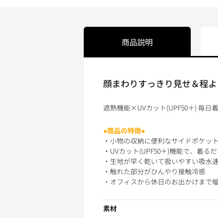
商品説明
顔まわりすっきり見せ＆程よ
遮熱機能×UVカット(UPF50＋) 毎
●商品の特徴●
・小物の収納に便利なサイドポケッ
・UVカット(UPF50＋)機能で、着
・生地が早く乾いて扱いやすい吸水
・触れた部分がひんやり接触冷感
・オフィスから休日のお出かけまで
素材