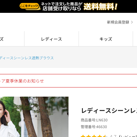
新規会員登録
ズ
レディース
キッズ
ディースシーンレス遮熱ブラウス
ストア夏季休業のお知らせ
レディースシーンレ
商品番号
LN630
管理番号
46630
（
4.7
レビュー