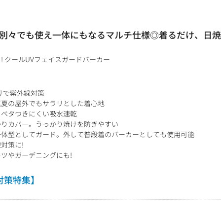
別々でも使え一体にもなるマルチ仕様◎着るだけ、日焼
! クールUVフェイスガードパーカー
けで紫外線対策
真夏の屋外でもサラリとした着心地
もベタつきにくい吸水速乾
かりカバー。うっかり焼けを防ぎやすい
一体型としてガード。外して普段着のパーカーとしても使用可能
対策に!
ツやガーデニングにも!
対策特集】