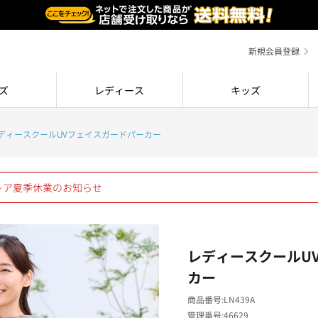
新規会員登録
ズ
レディース
キッズ
ディースクールUVフェイスガードパーカー
ストア夏季休業のお知らせ
レディースクールU
カー
商品番号
LN439A
管理番号
46629