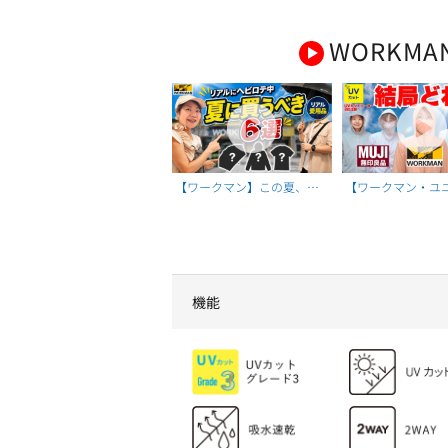
WORKMA
【ワークマン】この夏、毎
【ワークマン・ユ
日使ってる！本気でおすす
無印良品】失敗しな
めの愛用品6選
ーカー選び｜3社
機能