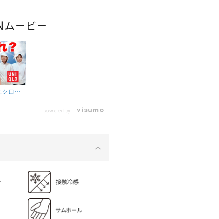
N
ムービー
ニクロ・
いUVパ
powered by
徹底比較