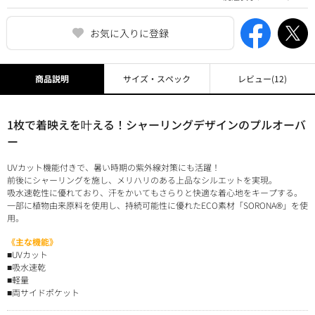
お気に入りに登録
商品説明
サイズ・スペック
レビュー
(12)
1枚で着映えを叶える！シャーリングデザインのプルオーバ
ー
UVカット機能付きで、暑い時期の紫外線対策にも活躍！
前後にシャーリングを施し、メリハリのある上品なシルエットを実現。
吸水速乾性に優れており、汗をかいてもさらりと快適な着心地をキープする。
一部に植物由来原料を使用し、持続可能性に優れたECO素材「SORONA®」を使
用。
《主な機能》
■UVカット
■吸水速乾
■軽量
■両サイドポケット