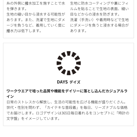
糸の外側に撥水加工を施すことで水
生地に防水コーティングや裏にフィ
を弾きます。
ルムを貼ることで生地の表面、縫い
生地の縫い目から浸水する可能性が
目などからの浸水を防ぎます。
あります。また、洗濯で生地にダメ
洗濯（手洗い）や着用時などで生地
ージを負うなど、着用していく度に
にダメージを負うと浸水する場合が
撥水力は低下します。
あります。
DAYS
デイズ
ワークウエアで培った品質や機能をデイリーに落とし込んだカジュアルラ
イン
日常のストレスから解放し、生活の可能性を広げる機能が盛りだくさん。
世代・性別を問わず、「カイテキな普段着」を毎日、リーズナブルな価格
でお届けします。ロゴデザインは365日毎日着れるをコンセプトに「時計の
文字盤」をイメージしています。