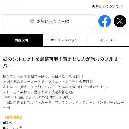
洗濯表示について
お気に入りに登録
商品説明
サイズ・スペック
レビュー
(11)
裾のシルエットを調整可能！着まわし力が魅力のプルオー
バー
様々なボトムスと相性が良く、毎日着たくなる1着！
左裾内側のドローコードで、シルエットを自在に調整可能。
水をはじく撥水加工を施しており、どんな天候の日でも使いやすい。
ストレッチ素材で、動きやすく快適な着心地。
UVカット機能付きで、紫外線対策にも便利。
今回は新色としてライトカーキ、ブラウン、ライトブルー、サンドベージュが
登場。
《主な機能》
■撥水
■ストレッチ