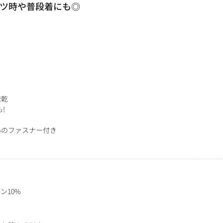
ーツ時や普段着にも◎
速乾
!
ト
心のファスナー付き
ン10%