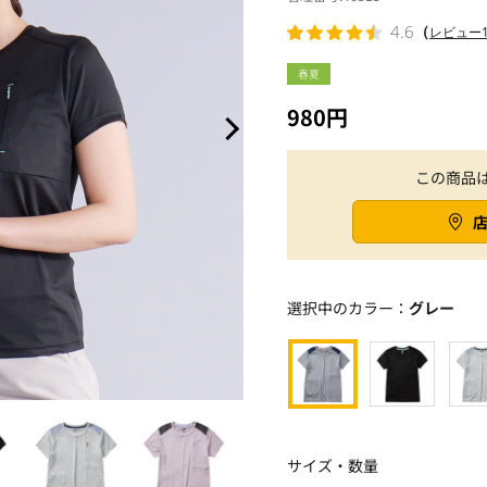
（
4.6
レビュー1
春夏
980円
この商品
選択中のカラー：
グレー
サイズ・数量