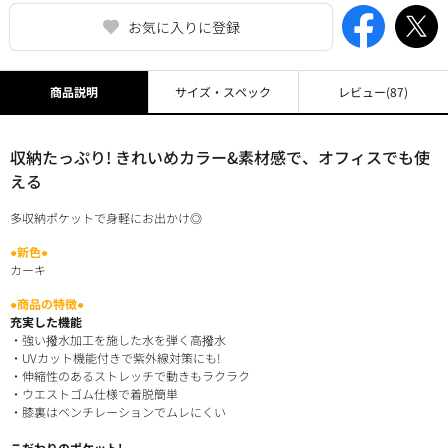
お気に入りに登録
商品説明
サイズ・スペック
レビュー
(87)
収納たっぷり! きれいめカラー&素材感で、オフィスでも使
える
多収納ポケットで身軽にお出かけ◎
●新色●
カーキ
●商品の特徴●
充実した機能
・強い撥水加工を施した水を弾く高撥水
・UVカット機能付きで紫外線対策にも!
・伸縮性のあるストレッチで動きもラクラク
・ウエストゴム仕様で着脱簡単
・膝裏はベンチレーションでムレにくい
こだわりのポケット!