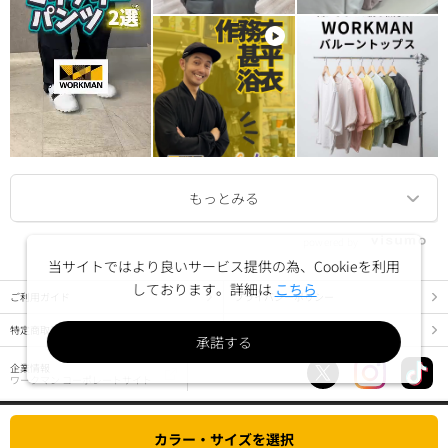
powered by
当サイトではより良いサービス提供の為、Cookieを利用
しております。詳細は
こちら
ご利用ガイド
プライバシーポリシー
特定商取引法に基づく表示
ご利用規約
承諾する
企業情報
ワークマン コーポレートサイト
PC版でみる
カラー・サイズを選択