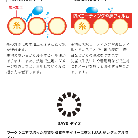
糸の外側に撥水加工を施すことで水
生地に防水コーティングや裏にフィ
を弾きます。
ルムを貼ることで生地の表面、縫い
生地の縫い目から浸水する可能性が
目などからの浸水を防ぎます。
あります。また、洗濯で生地にダメ
洗濯（手洗い）や着用時などで生地
ージを負うなど、着用していく度に
にダメージを負うと浸水する場合が
撥水力は低下します。
あります。
DAYS
デイズ
ワークウエアで培った品質や機能をデイリーに落とし込んだカジュアルラ
イン