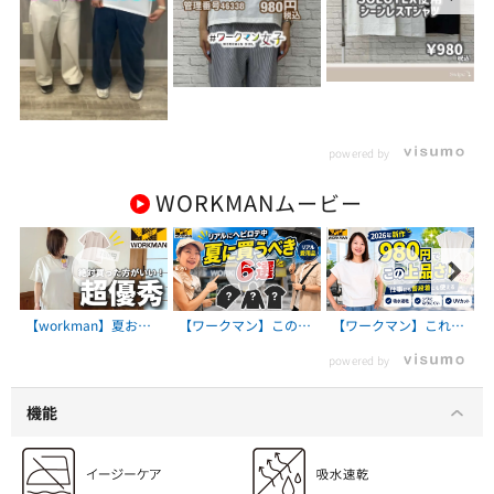
powered by
WORKMAN
ムービー
【workman】夏おす
【ワークマン】この
【ワークマン】これ
すめ！レディーストッ
夏、毎日使ってる！本
980円でいいの？上品
powered by
プス３選！！【ワーク
気でおすすめの愛用品
に着こなせるワークマ
マン】
6選
ン新作Tシャツ
機能