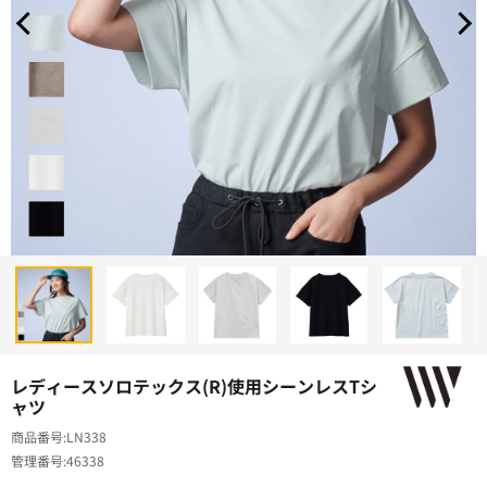
レディースソロテックス(R)使用シーンレスTシ
ャツ
商品番号
LN338
管理番号
46338