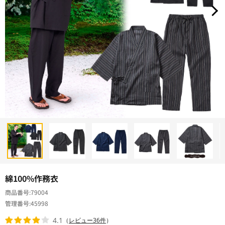
綿100%作務衣
商品番号
79004
管理番号
45998
4.1
（
レビュー36件
）