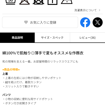
洗濯表示について
お気に入りに登録
商品説明
サイズ・スペック
レビュー
(36)
綿100%で肌触り◎薄手で夏もオススメな作務衣
和の現場を支える一着。お部屋時間のリラックスウエアにも
●商品の特徴●
上着
・上着の左前には小物が収納しやすいポケット
・紐を結ぶだけ、着脱カンタン
・スリット入りで動きやすい
パンツ
・小物の収納に便利な両サイドポケット
・ボタン付き前開きタイプ