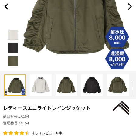
レディースエニライトレインジャケット
商品番号
LA154
管理番号
44154
4.5
（
レビュー8件
）