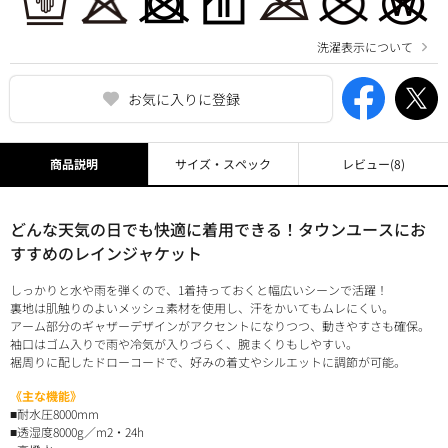
洗濯表示について
お気に入りに登録
商品説明
サイズ・スペック
レビュー
(8)
どんな天気の日でも快適に着用できる！タウンユースにお
すすめのレインジャケット
しっかりと水や雨を弾くので、1着持っておくと幅広いシーンで活躍！
裏地は肌触りのよいメッシュ素材を使用し、汗をかいてもムレにくい。
アーム部分のギャザーデザインがアクセントになりつつ、動きやすさも確保。
袖口はゴム入りで雨や冷気が入りづらく、腕まくりもしやすい。
裾周りに配したドローコードで、好みの着丈やシルエットに調節が可能。
《主な機能》
■耐水圧8000mm
■透湿度8000g／m2・24h