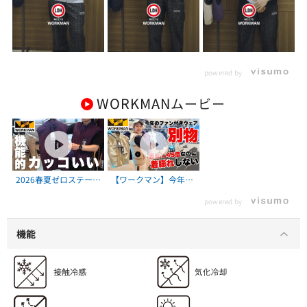
powered by
WORKMAN
ムービー
2026春夏ゼロステージ
【ワークマン】今年の
の新作カジュアルメン
ファン付きウエアは別
powered by
ズウェアを一挙紹
物…着膨れしない“次
介！！
世代ファンベスト”が
凄すぎた
機能