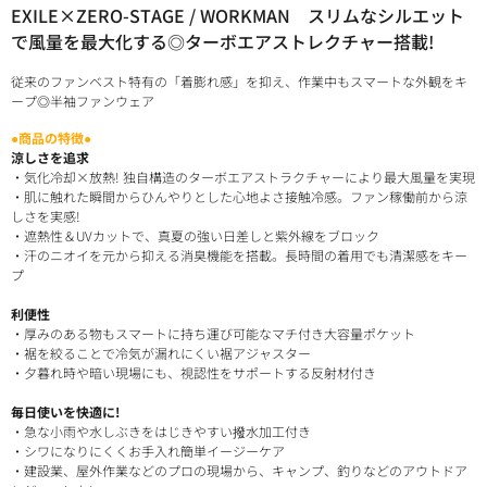
EXILE×ZERO-STAGE / WORKMAN スリムなシルエット
で風量を最大化する◎ターボエアストレクチャー搭載!
従来のファンベスト特有の「着膨れ感」を抑え、作業中もスマートな外観をキ
ープ◎半袖ファンウェア
●商品の特徴●
涼しさを追求
・気化冷却×放熱! 独自構造のターボエアストラクチャーにより最大風量を実現
・肌に触れた瞬間からひんやりとした心地よさ接触冷感。ファン稼働前から涼
しさを実感!
・遮熱性＆UVカットで、真夏の強い日差しと紫外線をブロック
・汗のニオイを元から抑える消臭機能を搭載。長時間の着用でも清潔感をキー
プ
利便性
・厚みのある物もスマートに持ち運び可能なマチ付き大容量ポケット
・裾を絞ることで冷気が漏れにくい裾アジャスター
・夕暮れ時や暗い現場にも、視認性をサポートする反射材付き
毎日使いを快適に!
・急な小雨や水しぶきをはじきやすい撥水加工付き
・シワになりにくくお手入れ簡単イージーケア
・建設業、屋外作業などのプロの現場から、キャンプ、釣りなどのアウトドア