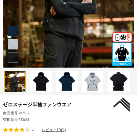
ゼロステージ半袖ファンウエア
商品番号
WZS-2
管理番号
35884
4.1
（
レビュー19件
）