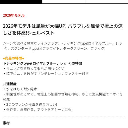
2026年モデル
2026年モデルは風量が大幅UP! パワフルな風量で極上の涼
しさを体感!シェルベスト
シーンで選べる豊富なラインナップ! トレッキングtype(ロイヤルブルー、レッ
ド)、スタンダードtype(オフホワイト、ダークグリーン、ブラック)
●商品の特徴●
トレッキングtype(ロイヤルブルー、レッド)の特徴
・リュックを背負っても形が崩れにくい
・脇下にムレを逃がすベンチレーションファスナー付き
共通機能
・水をはじく耐久撥水
・制菌性があるので、繊維上の細菌の増殖を抑制、さらに消臭機能でニオイを
軽減
・2つのファンから風を送り涼しい!
・外作業、倉庫作業、アウトドアシーンにも!
素材