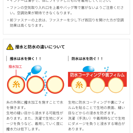
インナーは薄手で、体にフィットしたものを着用してください。
ファンの空気取り入れ口を上着やバッグ等で塞がないようご注意くださ
い。空調効果が期待できなくなります。
前ファスナーの上衣は、ファスナーを少し下げ首回りを開けた方が空調
効果は高くなります。
撥水と防水の違いについて
撥水は水を弾く！！
防水は水を防ぐ！！
糸の外側に撥水加工を施すことで水
生地に防水コーティングや裏にフィ
を弾きます。
ルムを貼ることで生地の表面、縫い
生地の縫い目から浸水する可能性が
目などからの浸水を防ぎます。
あります。また、洗濯で生地にダメ
洗濯（手洗い）や着用時などで生地
ージを負うなど、着用していく度に
にダメージを負うと浸水する場合が
撥水力は低下します。
あります。