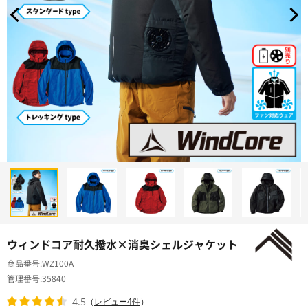
ウィンドコア耐久撥水×消臭シェルジャケット
商品番号
WZ100A
管理番号
35840
4.5
（
レビュー4件
）