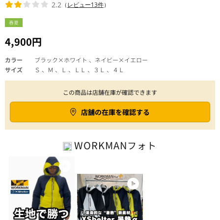
2.2
（
レビュー13件
）
春夏
4,900円
カラー
ブラック×ホワイト 、ネイビー×イエロー
サイズ
Ｓ 、Ｍ 、Ｌ 、ＬＬ 、３Ｌ 、４Ｌ
この商品は店舗在庫が確認できます
店舗の在庫を確認する
WORKMAN
フォト