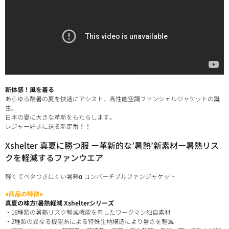
新体感！風を着る
あらゆる酷暑の夏を快適にアシスト、高性能空調ファンシェルジャケットの誕
生。
日本の夏に大きな革新をもたらします。
レジャー好きに送る新定番！！
Xshelter 真夏に勝つ服 ー革新的な’暑熱’新素材ー暑熱リス
クを軽減するファンウエア
軽くてベタつきにくい暑熱α コンバーチブルファンジャケット
●商品の特徴●
真夏の味方!暑熱軽減 Xshelterシリーズ
・16種類の暑熱リスク軽減機能を有したワークマン独自素材
・2種類の異なる機能糸による特殊生地構造により暑さを軽減