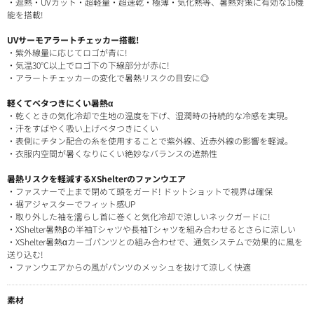
・遮熱・UVカット・超軽量・超速乾・極薄・気化熱等、暑熱対策に有効な16機
能を搭載!
UVサーモアラートチェッカー搭載!
・紫外線量に応じてロゴが青に!
・気温30°C以上でロゴ下の下線部分が赤に!
・アラートチェッカーの変化で暑熱リスクの目安に◎
軽くてベタつきにくい暑熱α
・乾くときの気化冷却で生地の温度を下げ、湿潤時の持続的な冷感を実現。
・汗をすばやく吸い上げベタつきにくい
・表側にチタン配合の糸を使用することで紫外線、近赤外線の影響を軽減。
・衣服内空間が暑くなりにくい絶妙なバランスの遮熱性
暑熱リスクを軽減するXShelterのファンウエア
・ファスナーで上まで閉めて頭をガード! ドットショットで視界は確保
・裾アジャスターでフィット感UP
・取り外した袖を濡らし首に巻くと気化冷却で涼しいネックガードに!
・XShelter暑熱βの半袖Tシャツや長袖Tシャツを組み合わせるとさらに涼しい
・XShelter暑熱αカーゴパンツとの組み合わせで、通気システムで効果的に風を
送り込む!
・ファンウエアからの風がパンツのメッシュを抜けて涼しく快適
素材