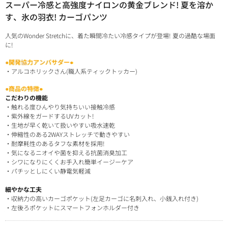
スーパー冷感と高強度ナイロンの黄金ブレンド! 夏を溶か
す、氷の羽衣! カーゴパンツ
人気のWonder Stretchに、着た瞬間冷たい冷感タイプが登場! 夏の過酷な場面
に!
●開発協力アンバサダー●
・アルコホリックさん(職人系ティックトッカー)
●商品の特徴●
こだわりの機能
・触れる度ひんやり気持ちいい接触冷感
・紫外線をガードするUVカット!
・生地が早く乾いて扱いやすい吸水速乾
・伸縮性のある2WAYストレッチで動きやすい
・耐摩耗性のあるタフな素材を採用!
・気になるニオイや菌を抑える抗菌消臭加工
・シワになりにくくお手入れ簡単イージーケア
・パチッとしにくい静電気軽減
細やかな工夫
・収納力の高いカーゴポケット(左足カーゴに名刺入れ、小銭入れ付き)
・左後ろポケットにスマートフォンホルダー付き