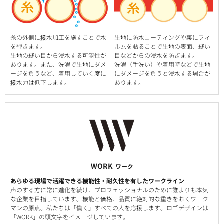
糸の外側に撥水加工を施すことで水
生地に防水コーティングや裏にフィ
を弾きます。
ルムを貼ることで生地の表面、縫い
生地の縫い目から浸水する可能性が
目などからの浸水を防ぎます。
あります。また、洗濯で生地にダメ
洗濯（手洗い）や着用時などで生地
ージを負うなど、着用していく度に
にダメージを負うと浸水する場合が
撥水力は低下します。
あります。
WORK
ワーク
あらゆる現場で活躍できる機能性・耐久性を有したワークライン
声のする方に常に進化を続け、プロフェッショナルのために誰よりも本気
な企業を目指しています。機能と価格、品質に絶対的な重きをおくワーク
マンの原点。私たちは「働く」すべての人を応援します。ロゴデザインは
「WORK」の頭文字をイメージしています。