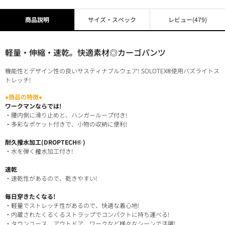
商品説明
サイズ・スペック
レビュー
(479)
軽量・伸縮・速乾。快適素材◎カーゴパンツ
機能性とデザイン性の良いサスティナブルウェア! SOLOTEX®使用バズライトス
トレッチ!
●商品の特徴●
ワークマンならでは!
・腰内側に滑り止めと、ハンガーループ付き!
・多彩なポケット付きで、小物の収納に便利!
耐久撥水加工(DROPTECH® )
・水を弾く撥水加工付き!
速乾
・速乾性があるので、乾きやすい!
毎日穿きたくなる!
・軽量でストレッチ性があるので、快適な着心地!
・内蔵されたくるくるストラップでコンパクトに持ち運べる!
・タウンユース、アウトドア、ワークなど様々なシーンで活躍!