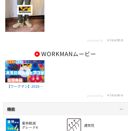
powered by
WORKMAN
ムービー
【ワークマン】2026春
夏 真夏を快適に乗り切
powered by
れるウェアを3選ご紹
介します！
機能