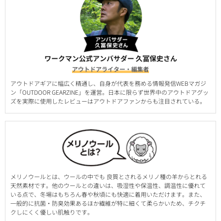
ワークマン公式アンバサダー 久冨保史さん
アウトドアライター・編集者
アウトドアギアに幅広く精通し、自身が代表を務める情報発信WEBマガジ
ン「OUTDOOR GEARZINE」を運営。日本に限らず世界中のアウトドアグッ
ズを実際に使用したレビューはアウトドアファンからも注目されている。
メリノウールとは、ウールの中でも 良質とされるメリノ種の羊からとれる
天然素材です。他のウールとの違いは、吸湿性や保温性、調温性に優れて
いる点で、冬場はもちろん春や秋頃にも快適に着用いただけます。また、
一般的に抗菌・防臭効果あるほか繊維が特に細くて柔らかいため、チクチ
クしにくく優しい肌触りです。