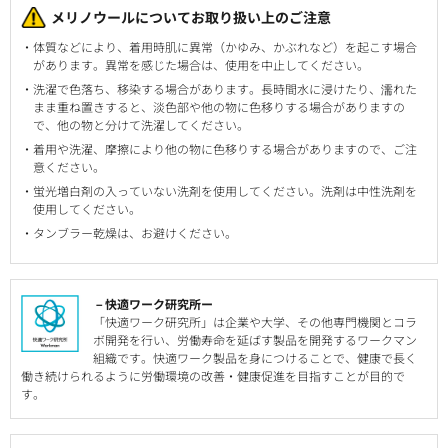
メリノウールについてお取り扱い上のご注意
体質などにより、着用時肌に異常（かゆみ、かぶれなど）を起こす場合
があります。異常を感じた場合は、使用を中止してください。
洗濯で色落ち、移染する場合があります。長時間水に浸けたり、濡れた
まま重ね置きすると、淡色部や他の物に色移りする場合がありますの
で、他の物と分けて洗濯してください。
着用や洗濯、摩擦により他の物に色移りする場合がありますので、ご注
意ください。
蛍光増白剤の入っていない洗剤を使用してください。洗剤は中性洗剤を
使用してください。
タンブラー乾燥は、お避けください。
－快適ワーク研究所ー
「快適ワーク研究所」は企業や大学、その他専門機関とコラ
ボ開発を行い、労働寿命を延ばす製品を開発するワークマン
組織です。快適ワーク製品を身につけることで、健康で長く
働き続けられるように労働環境の改善・健康促進を目指すことが目的で
す。