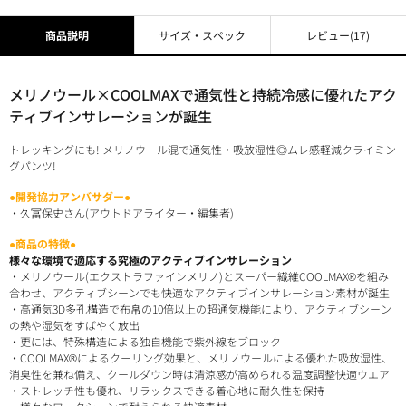
商品説明
サイズ・スペック
レビュー
(17)
メリノウール×COOLMAXで通気性と持続冷感に優れたアク
ティブインサレーションが誕生
トレッキングにも! メリノウール混で通気性・吸放湿性◎ムレ感軽減クライミン
グパンツ!
●開発協力アンバサダー●
・久冨保史さん(アウトドアライター・編集者)
●商品の特徴●
様々な環境で適応する究極のアクティブインサレーション
・メリノウール(エクストラファインメリノ)とスーパー繊維COOLMAX®を組み
合わせ、アクティブシーンでも快適なアクティブインサレーション素材が誕生
・高通気3D多孔構造で布帛の10倍以上の超通気機能により、アクティブシーン
の熱や湿気をすばやく放出
・更には、特殊構造による独自機能で紫外線をブロック
・COOLMAX®によるクーリング効果と、メリノウールによる優れた吸放湿性、
消臭性を兼ね備え、クールダウン時は清涼感が高められる温度調整快適ウエア
・ストレッチ性も優れ、リラックスできる着心地に耐久性を保持