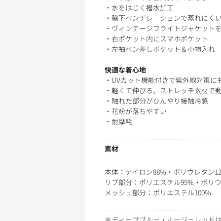
・水をはじく撥水加工
・脇下ベンチレーションで蒸れにく
・ヴィンテージフライトジャケット
・右ポケット内にスマホポケット
・左袖ペン差しポケット＆小物入れ
快適な着心地
・UVカット機能付きで紫外線対策にも
・軽くて伸びる。ストレッチ素材で
・触れた部分がひんやり接触冷感
・花粉が落ちやすい
・耐摩耗
素材
本体：ナイロン88%・ポリウレタン1
リブ部分：ポリエステル95%・ポリウ
メッシュ部分：ポリエステル100%
※ディープブルー・ルージュレッドは