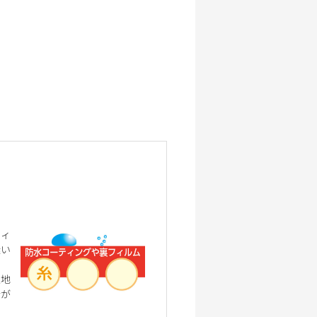
フィ
縫い
生地
合が