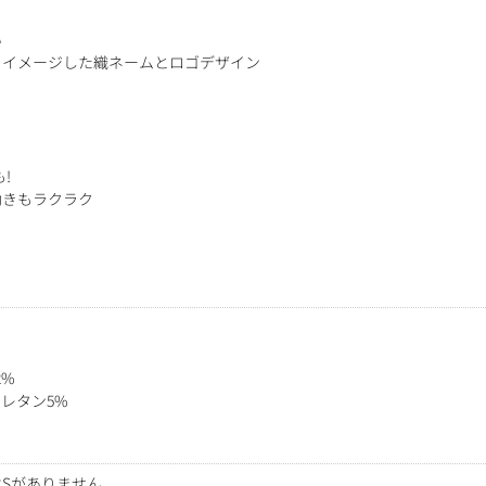
い
をイメージした織ネームとロゴデザイン
!
動きもラクラク
2%
レタン5%
Sがありません