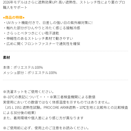
2026年モデルはさらに遮熱効果UP! 高い遮熱性、ストレッチ性により夏のプロ
職人をサポート
●商品の特徴●
・UVカット機能付きで、日差しの強い日の紫外線対策に!
・触れた部分がひんやりと冷たく感じる接触冷感
・さらっとベタつきにくい吸汗速乾
・伸縮性のあるストレッチ素材で動きやすい
・広めに開くフロントファスナーで通気性を確保
素材
本体：ポリエステル100%
メッシュ部分：ポリエステル100%
※洗濯ネットをご使用ください。
※‐10°Cの表記について・・・※第三者検査機関による数値
実使用においての数値ではなく体感温度を示すものではありません。
（JIS L 1951 遮熱性試験。PROCORE ARX®遮熱－10℃生地と比較布との比較検査
による30分後の結果）
また、着用環境や個人差により感じ方が異なります
※ご使用前に必ず、使用上のご注意をお読みください。