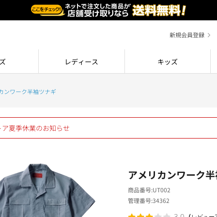
新規会員登録
ズ
レディース
キッズ
カンワーク半袖ツナギ
ストア夏季休業のお知らせ
アメリカンワーク半
商品番号
UT002
管理番号
34362
（
3.0
レビュー