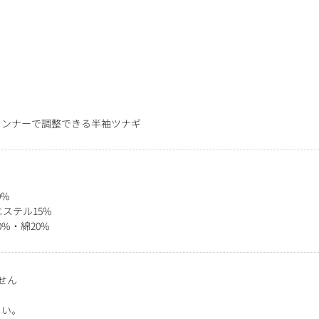
インナーで調整できる半袖ツナギ
0%
ステル15%
%・綿20%
せん
さい。