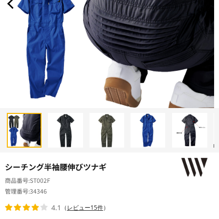
シーチング半袖腰伸びツナギ
商品番号
ST002F
管理番号
34346
4.1
（
レビュー15件
）