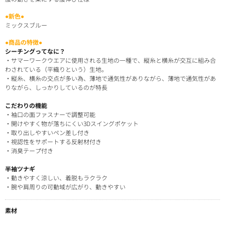
●新色●
ミックスブルー
●商品の特徴●
シーチングってなに？
・サマーワークウエアに使用される生地の一種で、縦糸と横糸が交互に組み合
わされている（平織りという）生地。
・縦糸、横糸の交点が多い為、薄地で通気性がありながら、薄地で通気性があ
りながら、しっかりしているのが特長
こだわりの機能
・袖口の面ファスナーで調整可能
・開けやすく物が落ちにくい3Dスイングポケット
・取り出しやすいペン差し付き
・視認性をサポートする反射材付き
・消臭テープ付き
半袖ツナギ
・動きやすく涼しい、着脱もラクラク
・腕や肩周りの可動域が広がり、動きやすい
素材