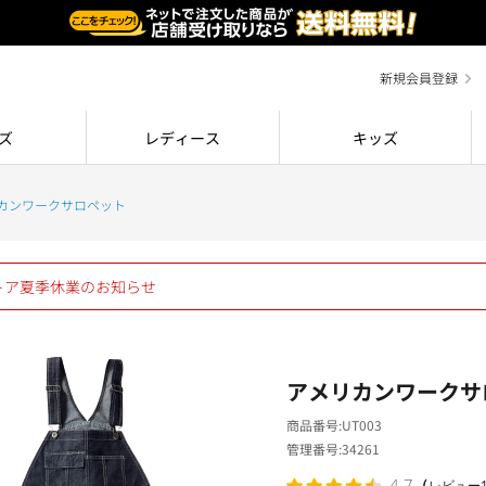
新規会員登録
ズ
レディース
キッズ
カンワークサロペット
ストア夏季休業のお知らせ
アメリカンワークサ
商品番号
UT003
管理番号
34261
（
4.7
レビュー1