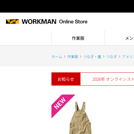
作業服
メン
ホーム
作業服
つなぎ・鳶
つなぎ
アメリ
お知らせ
2026年 オンライン