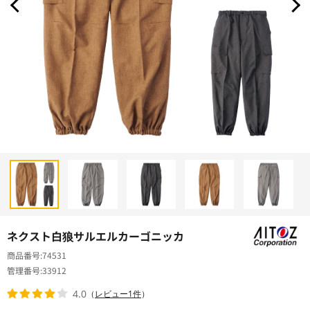
ネクスト白狼サルエルカーゴニッカ
商品番号
74531
管理番号
33912
4.0
（
レビュー1件
）