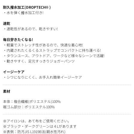
耐久撥水加工(DROPTECH® )
・水を弾く撥水加工付き!
速乾
・速乾性があるので、乾きやすい!
毎日穿きたくなる!
・軽量でストレッチ性があるので、快適な着心地!
・内蔵されたくるくるストラップでコンパクトに持ち運べる!
・タウンユース、アウトドア、ワークなど様々なシーンで活躍!
・動きやすく、足元すっきりジョガーパンツ
イージーケア
・シワになりにくく、お手入れ簡単イージーケア
素材
本体：複合繊維(ポリエステル)100%
裾ゴム部分：ポリエステル100%
※アイロンは、あて布をご使用ください。
※ブラック・ダークグリーンは４Lがあります
※表側：防汚JIS L1919B法(親水性汚れ)