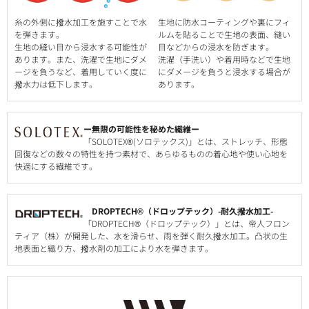
糸の外側に撥水加工を施すことで水
生地に防水コーティングや裏にフィ
を弾きます。
ルムを貼ることで生地の表面、縫い
生地の縫い目から浸水する可能性が
目などからの浸水を防ぎます。
あります。また、洗濯で生地にダメ
洗濯（手洗い）や着用時などで生地
ージを負うなど、着用していく度に
にダメージを負うと浸水する場合が
撥水力は低下します。
あります。
ー無限の可能性を秘めた繊維ー
「SOLOTEX®(ソロテックス)」とは、ストレッチ、形態
回復などの数々の特性を持つ素材で、あらゆるものの着心地や使い心地を
快適にする繊維です。
DROPTECH®（ドロップテック）-耐久撥水加工-
「DROPTECH®（ドロップテック）」とは、帝人フロン
ティア（株）が開発した、水を滑らせ、雨を弾く耐久撥水加工。凸状の生
地表面と織り方、撥水剤の加工により水を弾きます。