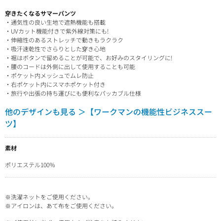
穿きたくなるサマーパンツ
・通気性の良い生地で遮熱機能も搭載
・UVカット機能付きで紫外線対策にも!
・伸縮性のあるストレッチで動きもラクラク
・吸汗速乾性でさらりとした穿き心地
・裾はボタンで留めることが可能で、お好みのスタイリングに!
・腰のコードは外側に出して使用することも可能
・ポケット内メッシュでムレ防止
・右ポケット内にスマホポケット付き
・旅行や出張の持ち運びにも便利なパッカブル仕様
他のデザインも見る ＞【ワークマンの機能性ビジネススー
ツ】
素材
ポリエステル100％
※洗濯ネットをご使用ください。
※アイロンは、あて布をご使用ください。