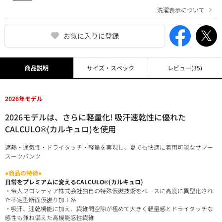
洗濯表示について
お気に入りに登録
商品説明
サイズ・スペック
レビュー
(35)
2026年モデル
2026モデルは、さらに軽量化! 吸汗速乾性に優れた
CALCULO®(カルキュロ)を使用
遮熱・通気性・ドライタッチ・軽量を実現し、夏でも快適に着用可能なサマー
スーツパンツ
●商品の特徴●
日常をプレミアムに変えるCALCULO®(カルキュロ)
・帝人フロンティア株式会社独自の特殊仮撚技術をベースに高度に異型化され
た不定型断面仮撚り加工糸
・吸汗、速乾機能に加え、繊維間空隙が極めて大きく軽量感とドライタッチな
感性も兼ね備えた高機能感性繊維