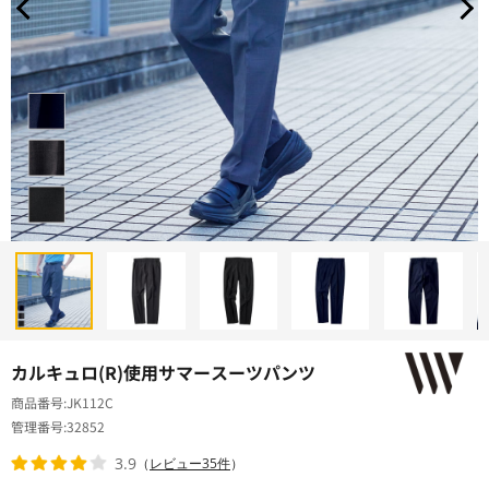
カルキュロ(R)使用サマースーツパンツ
商品番号
JK112C
管理番号
32852
3.9
（
レビュー35件
）