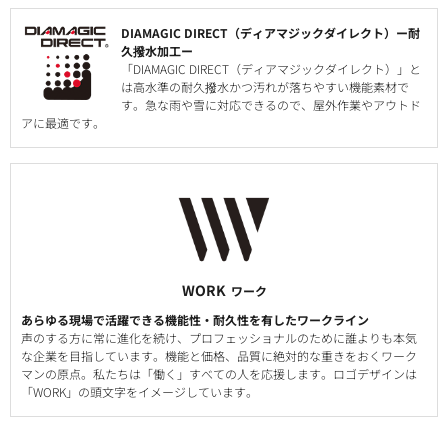
DIAMAGIC DIRECT（ディアマジックダイレクト）ー耐
久撥水加工ー
「DIAMAGIC DIRECT（ディアマジックダイレクト）」と
は高水準の耐久撥水かつ汚れが落ちやすい機能素材で
す。急な雨や雪に対応できるので、屋外作業やアウトド
アに最適です。
WORK
ワーク
あらゆる現場で活躍できる機能性・耐久性を有したワークライン
声のする方に常に進化を続け、プロフェッショナルのために誰よりも本気
な企業を目指しています。機能と価格、品質に絶対的な重きをおくワーク
マンの原点。私たちは「働く」すべての人を応援します。ロゴデザインは
「WORK」の頭文字をイメージしています。