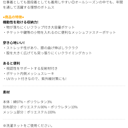
仕事着としても普段着としても着用しやすい◎オールシーズンの中でも、年間
を通して活躍する理想のボトムス
●商品の特徴●
機動性を助ける収納力!
・物が落ちにくいフラップ付き大容量ポケット
・チケットや鍵等の小物を入れるのに便利なメッシュファスナーポケット
穿き心地いい!
・ストレッチ性があり、膝の曲げ伸ばしラクラク
・股を大きく広げても突っ張りにくいクライミングカット
あると便利
・視認性をサポートする反射材付き
・ポケット内側メッシュスレーキ
・UVカット付きなので、紫外線対策にも!
素材
本体：綿97%・ポリウレタン3%
別布部分：ポリエステル90%・ポリウレタン10%
メッシュ部分：ポリエステル100%
※洗濯ネットをご使用ください。