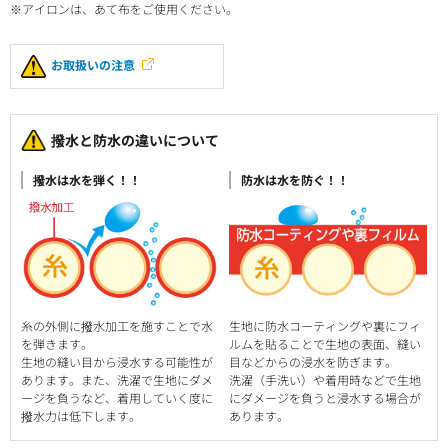
※アイロンは、あて布をご使用ください。
お取扱いの注意
撥水と防水の違いについて
撥水は水を弾く！！
防水は水を防ぐ！！
糸の外側に撥水加工を施すことで水
生地に防水コーティングや裏にフィ
を弾きます。
ルムを貼ることで生地の表面、縫い
生地の縫い目から浸水する可能性が
目などからの浸水を防ぎます。
あります。また、洗濯で生地にダメ
洗濯（手洗い）や着用時などで生地
ージを負うなど、着用していく度に
にダメージを負うと浸水する場合が
撥水力は低下します。
あります。