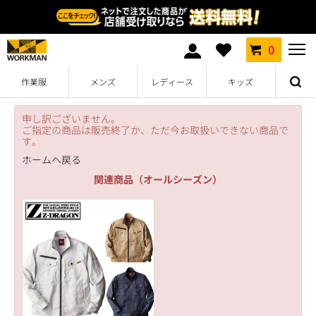
0
作業服
メンズ
レディース
キッズ
申し訳ございません。
ご指定の商品は販売終了か、ただ今お取扱いできない商品で
す。
ホームへ戻る
関連商品（オールシーズン）