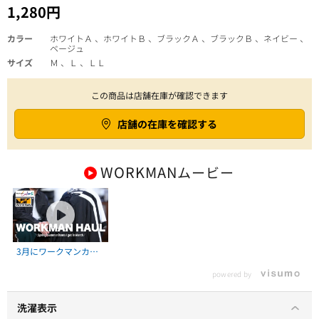
1,280円
カラー
ホワイトＡ 、ホワイトＢ 、ブラックＡ 、ブラックＢ 、ネイビー 、
ベージュ
サイズ
Ｍ 、Ｌ 、ＬＬ
この商品は店舗在庫が確認できます
店舗の在庫を確認する
WORKMAN
ムービー
3月にワークマンカラ
ーズでゲットした春夏
powered by
新作７点！！
洗濯表示