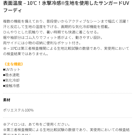
表面温度－10℃！氷撃冷感®生地を使用したサンガードUV
フーディ
複数の機能を備えており、普段使いからアクティブなシーンまで幅広く活躍！
汗と反応して生地の温度を下げる、画期的な気化冷却機能を搭載。
ひんやりとした肌触りで、暑い時期でも快適に着こなせる。
裾や袖部分はゴム入りでフィット感がよく、動きやすい設計。
両サイドには小物の収納に便利なポケット付き。
※－10℃は第三者検査機関による生地比較試験の数値であり、実使用において
の検査結果ではありません。
《主な機能》
■UVカット
■吸水速乾
■気化冷却
■接触冷感
素材
ポリエステル100％
※アイロンは、あて布をご使用ください。
※第三者検査機関による生地比較試験の数値であり、実使用においての検査結
果ではありません。