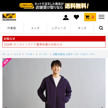
0
作業服
メンズ
レディース
キッズ
お知らせ
2026年 オンラインストア夏季休業のお知らせ
ホーム
メンズ
アウター
パーカー
氷撃冷感(R)-10℃サンガードUVフーディ