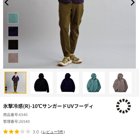
氷撃冷感(R)-10℃サンガードUVフーディ
商品番号
6540
管理番号
26540
3.0
（
レビュー5件
）